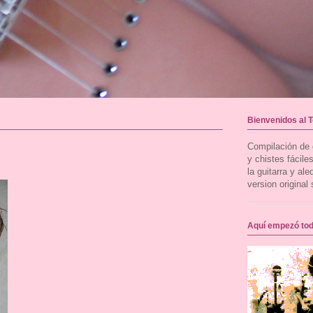
Bienvenidos al 
Compilación de g
y chistes fácil
la guitarra y al
version original 
Aquí empezó to