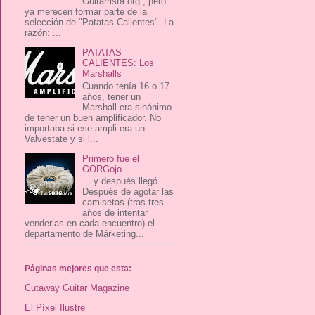
Guitarrista.org , pero
ya merecen formar parte de la
selección de "Patatas Calientes". La
razón: ...
PATATAS
CALIENTES: Los
Marshalls
Cuando tenía 16 o 17
años, tener un
Marshall era sinónimo
de tener un buen amplificador. No
importaba si ese ampli era un
Valvestate y si l...
Primero fue el
GORGojo...
... y después llegó...
Después de agotar las
camisetas (tras tres
años de intentar
venderlas en cada encuentro) el
departamento de Márketing...
Páginas mejores que esta:
Cutaway Guitar Magazine
El Píxel Ilustre