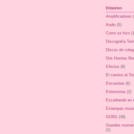
Etiquetas
Amplificadores
Audio
(5)
Como se hizo
(1
Discografía Tem
Discos de cole
Dos Hostias Bi
Efectos
(8)
El camino al Te
Encuestas
(6)
Entrevistas
(2)
Escarbando en 
Estampas musi
GORG
(39)
Grandes moment
(1)