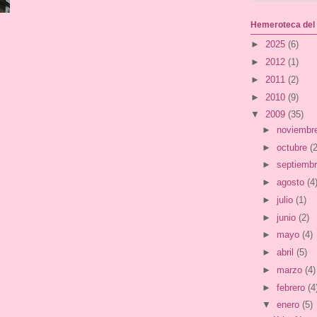
Hemeroteca del
►
2025
(6)
►
2012
(1)
►
2011
(2)
►
2010
(9)
▼
2009
(35)
►
noviembr
►
octubre
(2
►
septiemb
►
agosto
(4
►
julio
(1)
►
junio
(2)
►
mayo
(4)
►
abril
(5)
►
marzo
(4)
►
febrero
(4
▼
enero
(5)