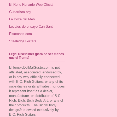
El Reno Renardo-Web Oficial
Guitarrista.org
La Poza del Meh
Locales de ensayo Can Sant
Pisotones.com
Steeledge Guitars
Legal Disclaimer (para no ser menos
que el Trump)
ElTemploDelMalGusto.com is not
affiliated, associated, endorsed by,
or in any way officially connected
with B.C. Rich Guitars, or any of its
subsidiaries or its affiliates, nor does
it represent itself as a dealer,
manufacturer, or distributor of B.C.
Rich, Bich, Bich Body Art, or any of
their products. The Bich® body
design® is owned exclusively by
B.C. Rich Guitars