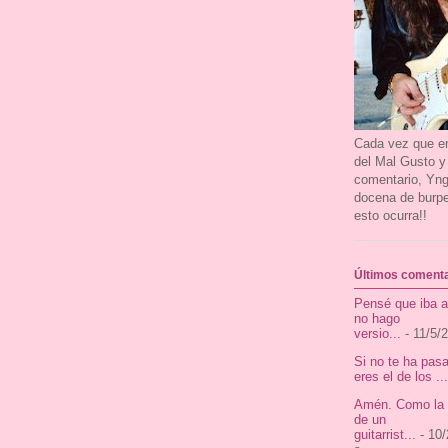
Cada vez que en
del Mal Gusto y
comentario, Yn
docena de burpe
esto ocurra!!
Últimos comenta
Pensé que iba a
no hago
versio...
- 11/5/
Si no te ha pas
eres el de los ...
Amén. Como la v
de un
guitarrist...
- 10/