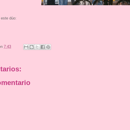
 este dúo:
en
7:43
arios:
omentario