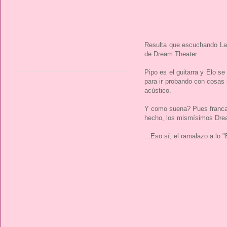
Resulta que escuchando Las
de Dream Theater.
Pipo es el guitarra y Elo s
para ir probando con cosas
acústico.
Y como suena? Pues francam
hecho, los mismísimos Drea
...Eso sí, el ramalazo a lo "E