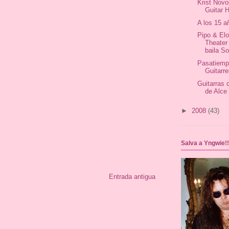
Krist Novo
Guitar 
A los 15 a
Pipo & El
Theater
baila So
Pasatiem
Guitarre
Guitarras 
de Alce
►
2008
(43)
Salva a Yngwie!!
Entrada antigua