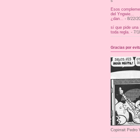
s
Esos complemen
del Yngwie...
¿dan...
- 8/22/2
sí que pide una
toda regla.
- 7/1
Gracias por evi
Copirrait Pedro 