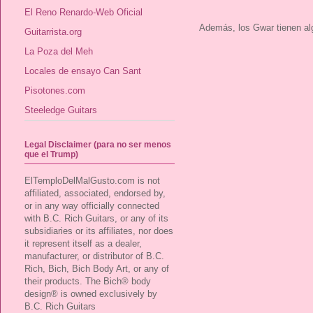
El Reno Renardo-Web Oficial
Además, los Gwar tienen alg
Guitarrista.org
La Poza del Meh
Locales de ensayo Can Sant
Pisotones.com
Steeledge Guitars
Legal Disclaimer (para no ser menos
que el Trump)
ElTemploDelMalGusto.com is not
affiliated, associated, endorsed by,
or in any way officially connected
with B.C. Rich Guitars, or any of its
subsidiaries or its affiliates, nor does
it represent itself as a dealer,
manufacturer, or distributor of B.C.
Rich, Bich, Bich Body Art, or any of
their products. The Bich® body
design® is owned exclusively by
B.C. Rich Guitars