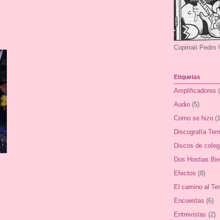
Copirrait Pedro 
Etiquetas
Amplificadores
Audio
(5)
Como se hizo
(1
Discografía Tem
Discos de cole
Dos Hostias Bi
Efectos
(8)
El camino al Te
Encuestas
(6)
Entrevistas
(2)