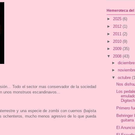
Hemeroteca del
►
2025
(6)
►
2012
(1)
►
2011
(2)
►
2010
(9)
►
2009
(35)
▼
2008
(43)
►
diciembr
►
noviembr
▼
octubre
(
Nos disfr
sión... Todo el sector mas conservador de la sociedad
Los pedal
an unos monstruos escandinavos...
emulado
Digitec
Primero fu
terrestre y una especie de zombi con cuernos (bajista
Behringer 
intes ochenteros, mucho menos agresivo de lo que pueda
guitarr
El Anuncio
El Escudo 