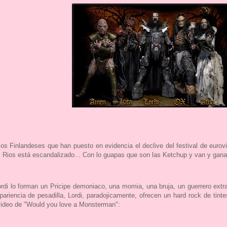
 Finlandeses que han puesto en evidencia el declive del festival de eurovi
 Rios está escandalizado... Con lo guapas que son las Ketchup y van y gan
rdi lo forman un Pricipe demoniaco, una momia, una bruja, un guerrero extra
apariencia de pesadilla, Lordi, paradojicamente, ofrecen un hard rock de t
video de "Would you love a Monsterman":