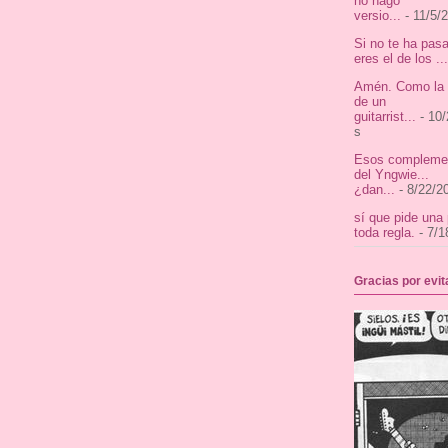
no hago
versio...
- 11/5/
Si no te ha pas
eres el de los ...
Amén. Como la v
de un
guitarrist...
- 10/
s
Esos complemen
del Yngwie...
¿dan...
- 8/22/2
sí que pide una
toda regla.
- 7/1
Gracias por evi