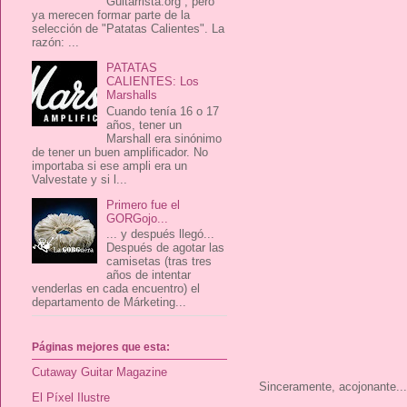
Guitarrista.org , pero
ya merecen formar parte de la
selección de "Patatas Calientes". La
razón: ...
PATATAS
CALIENTES: Los
Marshalls
Cuando tenía 16 o 17
años, tener un
Marshall era sinónimo
de tener un buen amplificador. No
importaba si ese ampli era un
Valvestate y si l...
Primero fue el
GORGojo...
... y después llegó...
Después de agotar las
camisetas (tras tres
años de intentar
venderlas en cada encuentro) el
departamento de Márketing...
Páginas mejores que esta:
Cutaway Guitar Magazine
Sinceramente, acojonante...
El Píxel Ilustre