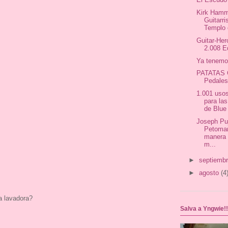
Kirk Hamm
Guitarri
Templo d
Guitar-He
2.008 E
Ya tenemo
PATATAS 
Pedale
1.001 usos
para la
de Blue 
Joseph Puj
Petoman
manera 
m...
►
septiemb
►
agosto
(4
a lavadora?
Salva a Yngwie!!