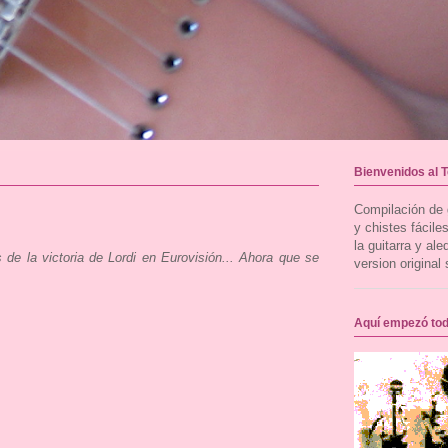
Bienvenidos al 
Compilación de g
y chistes fácil
la guitarra y al
e la victoria de Lordi en Eurovisión... Ahora que se
version original 
Aquí empezó to