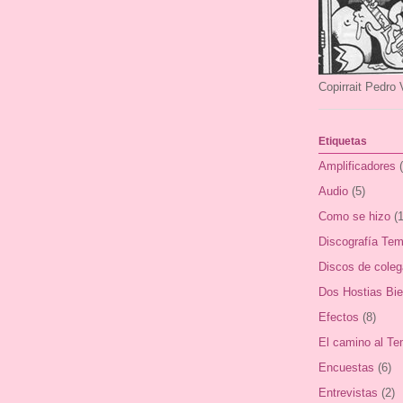
Copirrait Pedro 
Etiquetas
Amplificadores
Audio
(5)
Como se hizo
(1
Discografía Tem
Discos de cole
Dos Hostias Bi
Efectos
(8)
El camino al Te
Encuestas
(6)
Entrevistas
(2)