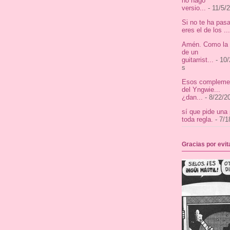
no hago
versio...
- 11/5/
Si no te ha pas
eres el de los ...
Amén. Como la v
de un
guitarrist...
- 10/
s
Esos complemen
del Yngwie...
¿dan...
- 8/22/2
sí que pide una
toda regla.
- 7/1
Gracias por evi