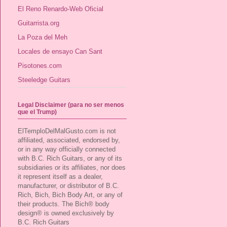
El Reno Renardo-Web Oficial
Guitarrista.org
La Poza del Meh
Locales de ensayo Can Sant
Pisotones.com
Steeledge Guitars
Legal Disclaimer (para no ser menos
que el Trump)
ElTemploDelMalGusto.com is not
affiliated, associated, endorsed by,
or in any way officially connected
with B.C. Rich Guitars, or any of its
subsidiaries or its affiliates, nor does
it represent itself as a dealer,
manufacturer, or distributor of B.C.
Rich, Bich, Bich Body Art, or any of
their products. The Bich® body
design® is owned exclusively by
B.C. Rich Guitars