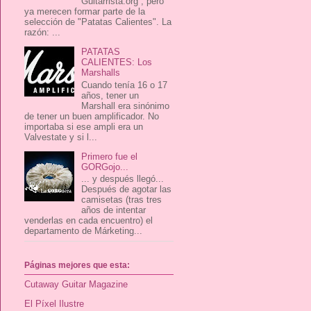
Guitarrista.org , pero
ya merecen formar parte de la
selección de "Patatas Calientes". La
razón: ...
PATATAS
CALIENTES: Los
Marshalls
Cuando tenía 16 o 17
años, tener un
Marshall era sinónimo
de tener un buen amplificador. No
importaba si ese ampli era un
Valvestate y si l...
Primero fue el
GORGojo...
... y después llegó...
Después de agotar las
camisetas (tras tres
años de intentar
venderlas en cada encuentro) el
departamento de Márketing...
Páginas mejores que esta:
Cutaway Guitar Magazine
El Píxel Ilustre