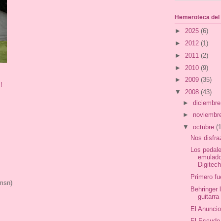
Hemeroteca del
►
2025
(6)
►
2012
(1)
►
2011
(2)
►
2010
(9)
►
2009
(35)
!
▼
2008
(43)
►
diciembr
►
noviembr
▼
octubre
(
Nos disfr
Los pedal
emulado
Digitec
Primero fu
 msn)
Behringer 
guitarr
El Anuncio
El Escudo 