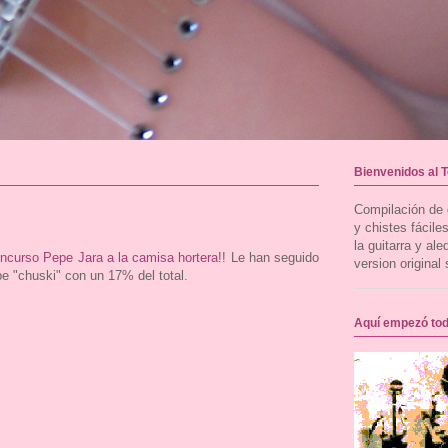
Bienvenidos al 
Compilación de g
y chistes fácil
la guitarra y al
oncurso Pepe Jara a la camisa hortera
!! Le han seguido
version original 
e "chuski" con un 17% del total.
Aquí empezó to