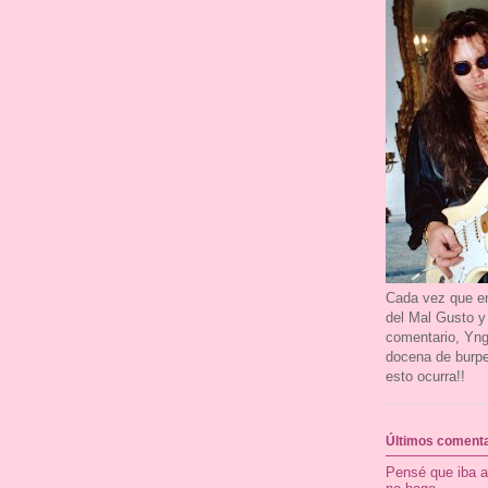
Cada vez que en
del Mal Gusto y
comentario, Yn
docena de burpe
esto ocurra!!
Últimos comenta
Pensé que iba a