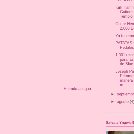
Kirk Hamm
Guitarri
Templo d
Guitar-He
2.008 E
Ya tenemo
PATATAS 
Pedale
1.001 usos
para la
de Blue 
Joseph Puj
Petoman
manera 
m...
Entrada antigua
►
septiemb
►
agosto
(4
Salva a Yngwie!!