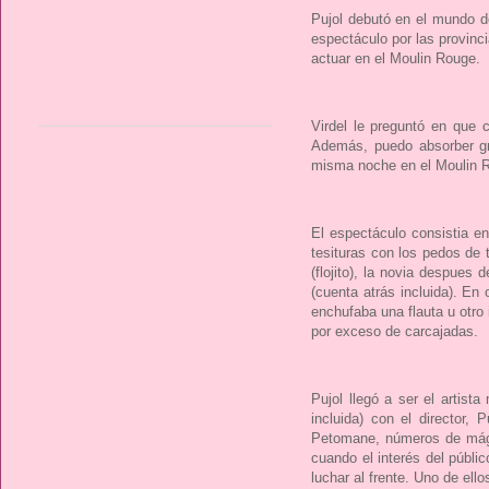
Pujol debutó en el mundo d
espectáculo por las provinci
actuar en el Moulin Rouge.
Virdel le preguntó en que 
Además, puedo absorber gr
misma noche en el Moulin 
El espectáculo consistia e
tesituras con los pedos de 
(flojito), la novia despues
(cuenta atrás incluida). En
enchufaba una flauta u otro
por exceso de carcajadas.
Pujol llegó a ser el artis
incluida) con el director,
Petomane, números de mágia
cuando el interés del públi
luchar al frente. Uno de ell