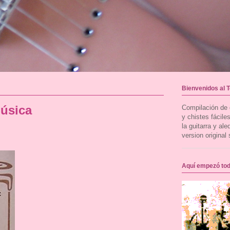
Bienvenidos al 
música
Compilación de g
y chistes fácil
la guitarra y al
version original 
Aquí empezó to