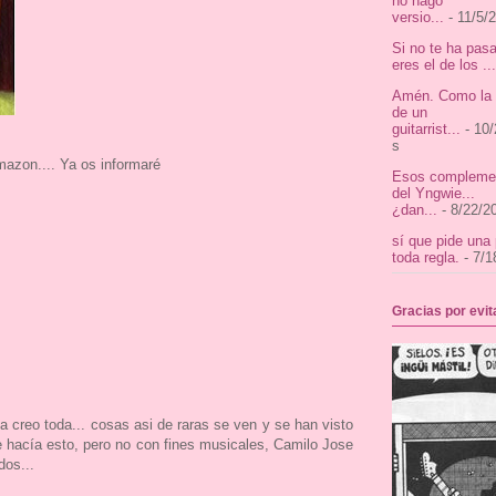
no hago
versio...
- 11/5/
Si no te ha pas
eres el de los ...
Amén. Como la v
de un
guitarrist...
- 10/
s
mazon.... Ya os informaré
Esos complemen
del Yngwie...
¿dan...
- 8/22/2
sí que pide una
toda regla.
- 7/1
Gracias por evi
creo toda... cosas asi de raras se ven y se han visto
 hacía esto, pero no con fines musicales, Camilo Jose
dos...