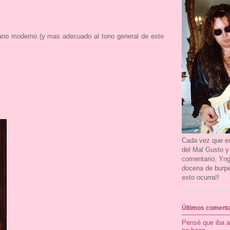
ano moderno (y mas adecuado al tono general de este
Cada vez que en
del Mal Gusto y
comentario, Yn
docena de burpe
esto ocurra!!
Últimos comenta
Pensé que iba a