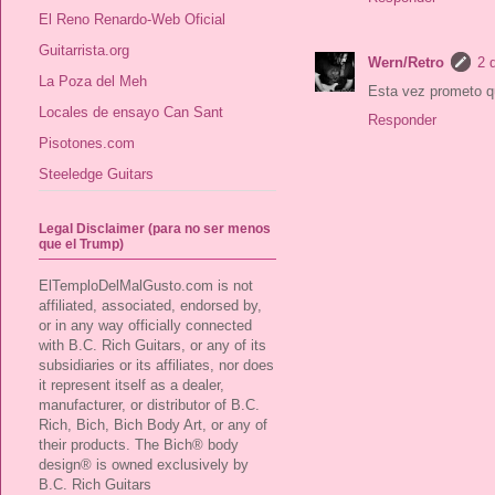
El Reno Renardo-Web Oficial
Guitarrista.org
Wern/Retro
2 
La Poza del Meh
Esta vez prometo qu
Locales de ensayo Can Sant
Responder
Pisotones.com
Steeledge Guitars
Legal Disclaimer (para no ser menos
que el Trump)
ElTemploDelMalGusto.com is not
affiliated, associated, endorsed by,
or in any way officially connected
with B.C. Rich Guitars, or any of its
subsidiaries or its affiliates, nor does
it represent itself as a dealer,
manufacturer, or distributor of B.C.
Rich, Bich, Bich Body Art, or any of
their products. The Bich® body
design® is owned exclusively by
B.C. Rich Guitars