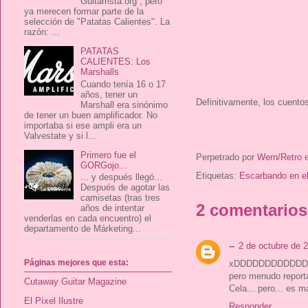
Guitarrista.org , pero
ya merecen formar parte de la
selección de "Patatas Calientes". La
razón: ...
PATATAS
CALIENTES: Los
Marshalls
Cuando tenía 16 o 17
años, tener un
Definitivamente, los cuento
Marshall era sinónimo
de tener un buen amplificador. No
importaba si ese ampli era un
Valvestate y si l...
Primero fue el
Perpetrado por
Wern/Retro
GORGojo...
Etiquetas:
Escarbando en e
... y después llegó...
Después de agotar las
camisetas (tras tres
2 comentarios
años de intentar
venderlas en cada encuentro) el
departamento de Márketing...
--
2 de octubre de 2
Páginas mejores que esta:
xDDDDDDDDDDDDDDD m
pero menudo reporta
Cutaway Guitar Magazine
Cela... pero... es 
El Píxel Ilustre
Responder