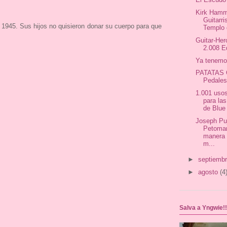
Kirk Hamm
Guitarri
n 1945. Sus hijos no quisieron donar su cuerpo para que
Templo d
Guitar-He
2.008 E
Ya tenemo
PATATAS 
Pedale
1.001 usos
para la
de Blue 
Joseph Puj
Petoman
manera 
m...
►
septiemb
►
agosto
(4
Salva a Yngwie!!