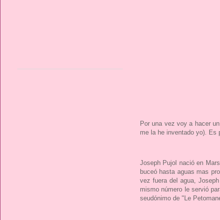
Por una vez voy a hacer un a
me la he inventado yo). Es 
Joseph Pujol nació en Mars
buceó hasta aguas mas prof
vez fuera del agua, Joseph 
mismo número le servió para 
seudónimo de "Le Petomane"