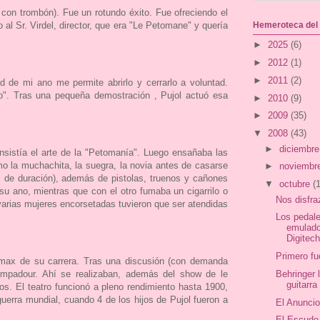
con trombón). Fue un rotundo éxito. Fue ofreciendo el
 al Sr. Virdel, director, que era "Le Petomane" y quería
Hemeroteca del
►
2025
(6)
►
2012
(1)
►
2011
(2)
d de mi ano me permite abrirlo y cerrarlo a voluntad.
o". Tras una pequeña demostración , Pujol actuó esa
►
2010
(9)
►
2009
(35)
▼
2008
(43)
►
diciembr
nsistía el arte de la "Petomanía". Luego ensañaba las
omo la muchachita, la suegra, la novia antes de casarse
►
noviembr
os de duración), además de pistolas, truenos y cañones
▼
octubre
(
su ano, mientras que con el otro fumaba un cigarrilo o
Nos disfr
varias mujeres encorsetadas tuvieron que ser atendidas
Los pedal
emulado
Digitec
Primero fu
límax de su carrera. Tras una discusión (con demanda
 Pompadour. Ahí se realizaban, además del show de le
Behringer 
guitarr
s. El teatro funcionó a pleno rendimiento hasta 1900,
guerra mundial, cuando 4 de los hijos de Pujol fueron a
El Anuncio
El Escudo 