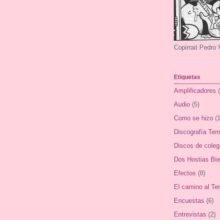
Copirrait Pedro 
Etiquetas
Amplificadores
Audio
(5)
Como se hizo
(1
Discografía Tem
Discos de cole
Dos Hostias Bi
Efectos
(8)
El camino al Te
Encuestas
(6)
Entrevistas
(2)