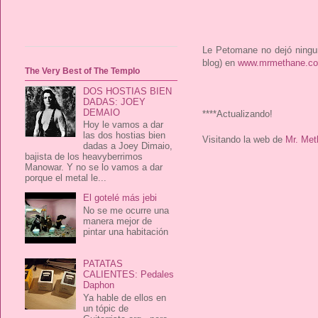
Le Petomane no dejó ningu
blog) en
www.mrmethane.c
The Very Best of The Templo
DOS HOSTIAS BIEN
DADAS: JOEY
DEMAIO
****Actualizando!
Hoy le vamos a dar
las dos hostias bien
Visitando la web de
Mr. Met
dadas a Joey Dimaio,
bajista de los heavyberrimos
Manowar. Y no se lo vamos a dar
porque el metal le...
El gotelé más jebi
No se me ocurre una
manera mejor de
pintar una habitación
PATATAS
CALIENTES: Pedales
Daphon
Ya hable de ellos en
un tópic de