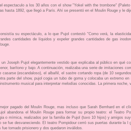
el espectaculo a los 30 años con el show "Yokel with the trombone" (Paleto 
as hasta 1892, que llegó a París. Ahí se presentó en el Moulin Rouge y le dijo
consistía su espectáculo, a lo que Pujol contestó "Como verá, la elasticida
andes cantidades de líquidos y expeler grandes cantidades de gas inodor
Rouge.
n un Joseph Pujol elegantemente vestido que explicaba al público en qué co
tenor, barítono y bajo. A continuación, realizaba una serie de imitaciones c
 de casarse (escandaloso), el albañil, el sastre cortando ropa (de 10 segund
 otra parte del show, pujol cogia un tubo de goma y colocaba un extremo en 
 instrumento musical para interpretar melodías conocidas. La primera noche, 
ta mejor pagado del Moulin Rouge, mas incluso que Sarah Bernhard en el c
 Pujol abandona el Moulin Rouge para formar su propio teatro: el Teatro
 o mímica, realizados por la familia de Pujol (tuvo 10 hijos) y amigos suyo
co se fue desvaneciendo. El teatro Pompidour cerró sus puertas durante la I 
os fue tomado prisionero y dos quedaron inválidos.