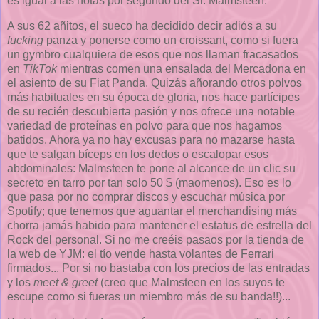
es igual a las notas por segundo del Sr. Malmsteen.
A sus 62 añitos, el sueco ha decidido decir adiós a su
fucking
panza y ponerse como un croissant, como si fuera
un gymbro cualquiera de esos que nos llaman fracasados
en
TikTok
mientras comen una ensalada del Mercadona en
el asiento de su Fiat Panda. Quizás añorando otros polvos
más habituales en su época de gloria, nos hace partícipes
de su recién descubierta pasión y nos ofrece una notable
variedad de proteínas en polvo para que nos hagamos
batidos. Ahora ya no hay excusas para no mazarse hasta
que te salgan bíceps en los dedos o escalopar esos
abdominales: Malmsteen te pone al alcance de un clic su
secreto en tarro por tan solo 50 $ (maomenos). Eso es lo
que pasa por no comprar discos y escuchar música por
Spotify; que tenemos que aguantar el merchandising más
chorra jamás habido para mantener el estatus de estrella del
Rock del personal. Si no me creéis pasaos por la tienda de
la web de YJM: el tío vende hasta volantes de Ferrari
firmados... Por si no bastaba con los precios de las entradas
y los
meet & greet
(creo que Malmsteen en los suyos te
escupe como si fueras un miembro más de su banda!!)...