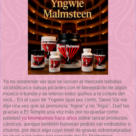
Ya no sorprende ver que se lancen al mercado bebidas
alcohólicas o salsas picantes con el beneplácito de algún
músico o banda y se toleran estos guiños a la cultura del
rock... En el caso de Yngwie (que por cierto, Steve Vai me
dijo una vez que se pronuncia
"Ingva"
y no
"Ingüi"
. Dad las
gracias a El Templo una vez más por no quedar como
paletos)
ya bromeamos hace años
sobre lanzar productos
cárnicos, aunque también hubieran podido ser embutidos o
churros, por decir algo cuyo nivel de grasas sobresaturadas