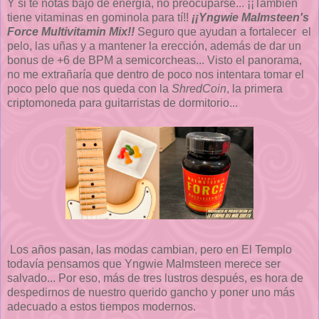
Y si te notas bajo de energía, no preocuparse... ¡¡También
tiene vitaminas en gominola para tí!!
¡¡Yngwie Malmsteen's
Force Multivitamin Mix!!
Seguro que ayudan a fortalecer el
pelo, las uñas y a mantener la erección, además de dar un
bonus de +6 de BPM a semicorcheas... Visto el panorama,
no me extrañaría que dentro de poco nos intentara tomar el
poco pelo que nos queda con la
ShredCoin
, la primera
criptomoneda para guitarristas de dormitorio...
Los años pasan, las modas cambian, pero en El Templo
todavía pensamos que Yngwie Malmsteen merece ser
salvado... Por eso, más de tres lustros después, es hora de
despedirnos de nuestro querido gancho y poner uno más
adecuado a estos tiempos modernos.